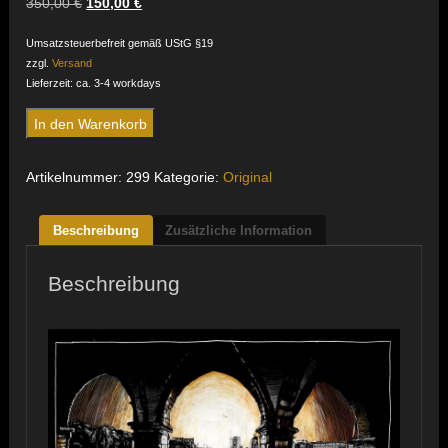
Ursprünglicher
Aktueller
350,00
€
150,00
€
Preis
Preis
war:
ist:
Umsatzsteuerbefreit gemäß UStG §19
350,00 €
150,00 €.
zzgl.
Versand
Lieferzeit: ca. 3-4 workdays
Oberbaumbrücke
In den Warenkorb
Abends
Menge
Artikelnummer:
299
Kategorie:
Original
Beschreibung
Zusätzliche Information
Beschreibung