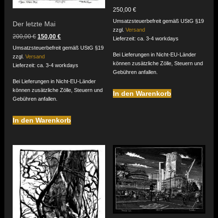
250,00
€
Umsatzsteuerbefreit gemäß UStG §19
Der letzte Mai
zzgl.
Versand
Ursprünglicher
Aktueller
200,00
€
150,00
€
Lieferzeit: ca. 3-4 workdays
Preis
Preis
Umsatzsteuerbefreit gemäß UStG §19
war:
ist:
Bei Lieferungen in Nicht-EU-Länder
zzgl.
Versand
200,00 €
150,00 €.
können zusätzliche Zölle, Steuern und
Lieferzeit: ca. 3-4 workdays
Gebühren anfallen.
Bei Lieferungen in Nicht-EU-Länder
können zusätzliche Zölle, Steuern und
In den Warenkorb
Gebühren anfallen.
In den Warenkorb