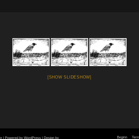
[SHOW SLIDESHOW]
Beginn
Term
zer | Powered by WordPress | Design by