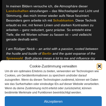
In meinen Bildern versuche ich, die Atmosphäre dieser
Landschaften
einzufangen – das Wechselspiel von Licht und
Stimmung, das mich immer wieder aufs Neue fasziniert.
Besonders gern arbeite ich mit
Schabkarton
. Diese Technik
erlaubt es mir, mit feinen Linien und starken Kontrasten zu
arbeiten – ganz reduziert, ganz präzise. So entsteht eine
Tiefe, die mit Worten schwer zu fassen ist – und vielleicht
gerade deshalb wirkt.
I am Rüdiger Neick – an artist with a passion, rooted between
the hustle and bustle of
Berlin
and the quiet expanse of the
Spreewald
. Both places mean a lot to me and influence my
work in very different ways.
Cookie-Zustimmung verwalten
Um dir ein optimales Erlebnis zu bieten, verwenden wir Technologien wie
In my pictures, I try to capture the atmosphere of these
Cookies, um Geräteinformationen zu speichern und/oder darauf
landscapes
– the interplay of light and mood that never
zuzugreifen. Wenn du diesen Technologien zustimmst, können wir Daten
ceases to fascinate me. I particularly enjoy working with
wie das Surfverhalten oder eindeutige IDs auf dieser Website verarbeiten.
scratchboard
. This technique allows me to work with fine
Wenn du deine Zustimmung nicht erteilst oder zurückziehst, können
lines and strong contrasts – very reduced, very precise. This
bestimmte Merkmale und Funktionen beeinträchtigt werden.
creates a depth that is difficult to put into words – and perhaps
that is precisely why it is so effective.
Akzeptieren