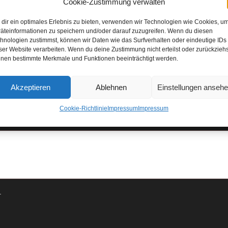
Cookie-Zustimmung verwalten
dir ein optimales Erlebnis zu bieten, verwenden wir Technologien wie Cookies, u
äteinformationen zu speichern und/oder darauf zuzugreifen. Wenn du diesen
hnologien zustimmst, können wir Daten wie das Surfverhalten oder eindeutige IDs
erforderlich
E-Mail
*
ser Website verarbeiten. Wenn du deine Zustimmung nicht erteilst oder zurückziehs
nen bestimmte Merkmale und Funktionen beeinträchtigt werden.
erforderlich
Nachname
*
Akzeptieren
Ablehnen
Einstellungen anseh
Cookie-Richtlinie
Impressum
Impressum
.