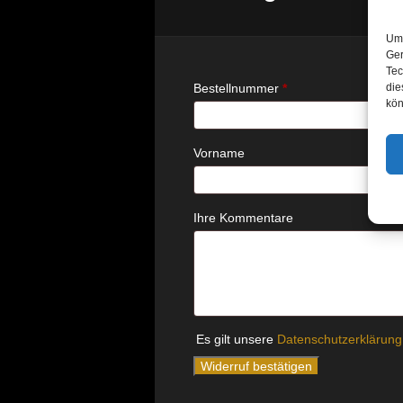
Um 
Ger
Tec
erforderlich
Bestellnummer
Page URI *erforderlich
*
die
kön
Vorname
Ihre Kommentare
Es gilt unsere
Datenschutzerklärung
Widerruf bestätigen