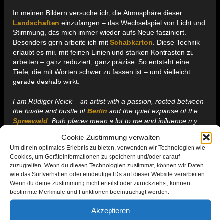
In meinen Bildern versuche ich, die Atmosphäre dieser
Landschaften
einzufangen – das Wechselspiel von Licht und
Stimmung, das mich immer wieder aufs Neue fasziniert.
Besonders gern arbeite ich mit
Schabkarton
. Diese Technik
erlaubt es mir, mit feinen Linien und starken Kontrasten zu
arbeiten – ganz reduziert, ganz präzise. So entsteht eine
Tiefe, die mit Worten schwer zu fassen ist – und vielleicht
gerade deshalb wirkt.
I am Rüdiger Neick – an artist with a passion, rooted between
the hustle and bustle of
Berlin
and the quiet expanse of the
Spreewald
. Both places mean a lot to me and influence my
work in very different ways.
Cookie-Zustimmung verwalten
Um dir ein optimales Erlebnis zu bieten, verwenden wir Technologien wie
In my pictures, I try to capture the atmosphere of these
Cookies, um Geräteinformationen zu speichern und/oder darauf
landscapes
– the interplay of light and mood that never
zuzugreifen. Wenn du diesen Technologien zustimmst, können wir Daten
ceases to fascinate me. I particularly enjoy working with
wie das Surfverhalten oder eindeutige IDs auf dieser Website verarbeiten.
scratchboard
. This technique allows me to work with fine
Wenn du deine Zustimmung nicht erteilst oder zurückziehst, können
lines and strong contrasts – very reduced, very precise. This
bestimmte Merkmale und Funktionen beeinträchtigt werden.
creates a depth that is difficult to put into words – and perhaps
that is precisely why it is so effective.
Akzeptieren