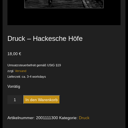
Druck – Hackesche Höfe
18,00
€
Umsatzsteuerbefreit gemäß UStG §19
zzgl.
Versand
Lieferzeit: ca. 3-4 workdays
Vorrätig
Druck
In den Warenkorb
-
Hackesche
Höfe
Artikelnummer:
2001111300
Kategorie:
Druck
Menge