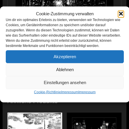
Cookie-Zustimmung verwalten
Um dir ein optimales Erlebnis zu bieten, verwenden wir Technologien wie
Cookies, um Geräteinformationen zu speichern und/oder darauf
zuzugreifen. Wenn du diesen Technologien zustimmst, können wir Daten
wie das Surfverhalten oder eindeutige IDs auf dieser Website verarbeiten.
Wenn du deine Zustimmung nicht erteilst oder zurückziehst, können
bestimmte Merkmale und Funktionen beeinträchtigt werden.
Akzeptieren
Hochwald – Mittags auf dem Nordfließ, Schabkarton, 12. Januar
Ablehnen
2023, 70×50 cm,
Einstellungen ansehen
Cookie-Richtlinie
Impressum
Impressum
Ähnliche Produkte