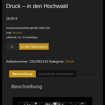
Druck – in den Hochwald
18,00
€
Umsatzsteuerbefreit gemäß UStG §19
zzgl.
Versand
Lieferzeit: ca. 3-4 workdays
Druck
In den Warenkorb
-
in
den
Artikelnummer:
2312062142
Kategorie:
Druck
Hochwald
Menge
Beschreibung
Zusätzliche Information
Beschreibung