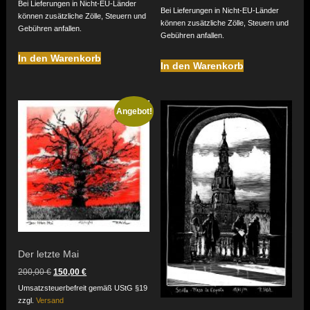
Bei Lieferungen in Nicht-EU-Länder
Bei Lieferungen in Nicht-EU-Länder
können zusätzliche Zölle, Steuern und
können zusätzliche Zölle, Steuern und
Gebühren anfallen.
Gebühren anfallen.
In den Warenkorb
In den Warenkorb
Angebot!
Der letzte Mai
Ursprünglicher
Aktueller
200,00
€
150,00
€
Preis
Preis
Umsatzsteuerbefreit gemäß UStG §19
war:
ist:
zzgl.
Versand
200,00 €
150,00 €.