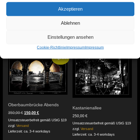
Akzeptieren
Ablehnen
Einstellungen ansehen
Ähnliche Produkte
Cookie-Richtlinie
Impressum
Impressum
Angebot!
Oberbaumbrücke Abends
Kastanienallee
Ursprünglicher
Aktueller
350,00
€
150,00
€
250,00
€
Preis
Preis
Umsatzsteuerbefreit gemäß UStG §19
war:
ist:
Umsatzsteuerbefreit gemäß UStG §19
zzgl.
Versand
350,00 €
150,00 €.
zzgl.
Versand
Lieferzeit: ca. 3-4 workdays
Lieferzeit: ca. 3-4 workdays