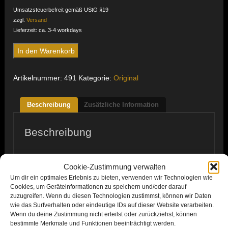
Umsatzsteuerbefreit gemäß UStG §19
zzgl.
Versand
Lieferzeit: ca. 3-4 workdays
Ankerklause
In den Warenkorb
Menge
Artikelnummer:
491
Kategorie:
Original
Beschreibung
Zusätzliche Information
Beschreibung
Cookie-Zustimmung verwalten
Um dir ein optimales Erlebnis zu bieten, verwenden wir Technologien wie
Cookies, um Geräteinformationen zu speichern und/oder darauf
zuzugreifen. Wenn du diesen Technologien zustimmst, können wir Daten
wie das Surfverhalten oder eindeutige IDs auf dieser Website verarbeiten.
Wenn du deine Zustimmung nicht erteilst oder zurückziehst, können
bestimmte Merkmale und Funktionen beeinträchtigt werden.