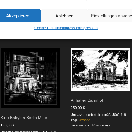
Akzeptieren
Ablehnen
Einstellungen anseh
Cookie-Richtlinie
Impressum
Impressum
Anhalter Bahnhof
250,00
€
Umsatzsteuerbefreit gemäß UStG §19
Kino Babylon Berlin Mitte
zzgl.
Versand
180,00
€
Lieferzeit: ca. 3-4 workdays
Umsatzsteuerbefreit gemäß UStG §19