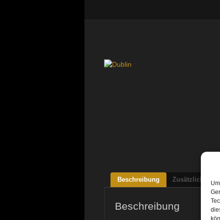
Beschreibung
Zusätzliche Inf
Um 
Ger
Tec
Beschreibung
die
kön