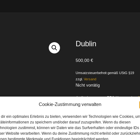
Dublin
500,00
€
Umsatzsteuerbefreit gemäß UStG §19
zzgl.
Versand
Nicht vorrätig
Artikelnummer:
556
Kategorie:
O
Cookie-Zustimmung verwalten
ormation
dir ein optimales Erlebnis zu bieten, verwenden wir Technologien wie Cookies, u
äteinformationen zu speichern und/oder darauf zuzugreifen. Wenn du diesen
hnologien zustimmst, können wir Daten wie das Surfverhalten oder eindeutige IDs
ser Website verarbeiten. Wenn du deine Zustimmung nicht erteilst oder zurückziehs
nen bestimmte Merkmale und Funktionen beeinträchtigt werden.