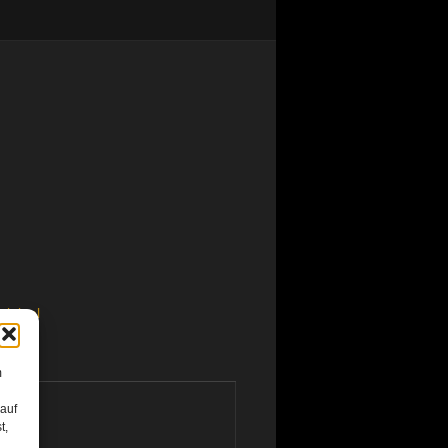
riginal
m
 auf
t,