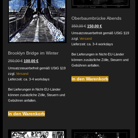
Oberbaumbrücke Abends
Ursprünglicher
Aktueller
350,00
€
150,00
€
Preis
Preis
Umsatzsteuerbefreit gemäß UStG §19
war:
ist:
zzgl.
Versand
350,00 €
150,00 €.
Lieferzeit: ca. 3-4 workdays
Brooklyn Bridge im Winter
Bei Lieferungen in Nicht-EU-Länder
können zusätzliche Zölle, Steuern und
Ursprünglicher
Aktueller
250,00
€
100,00
€
Preis
Preis
Gebühren anfallen.
Umsatzsteuerbefreit gemäß UStG §19
war:
ist:
zzgl.
Versand
250,00 €
100,00 €.
In den Warenkorb
Lieferzeit: ca. 3-4 workdays
Bei Lieferungen in Nicht-EU-Länder
können zusätzliche Zölle, Steuern und
Gebühren anfallen.
In den Warenkorb