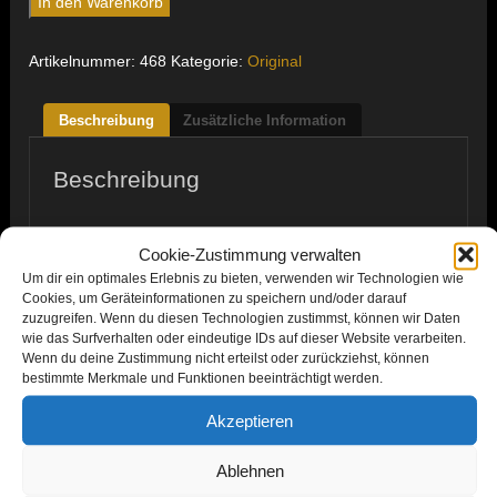
In den Warenkorb
Märzmelancholie
Menge
Artikelnummer:
468
Kategorie:
Original
Beschreibung
Zusätzliche Information
Beschreibung
Cookie-Zustimmung verwalten
Um dir ein optimales Erlebnis zu bieten, verwenden wir Technologien wie
Cookies, um Geräteinformationen zu speichern und/oder darauf
zuzugreifen. Wenn du diesen Technologien zustimmst, können wir Daten
wie das Surfverhalten oder eindeutige IDs auf dieser Website verarbeiten.
Wenn du deine Zustimmung nicht erteilst oder zurückziehst, können
bestimmte Merkmale und Funktionen beeinträchtigt werden.
Akzeptieren
Ablehnen