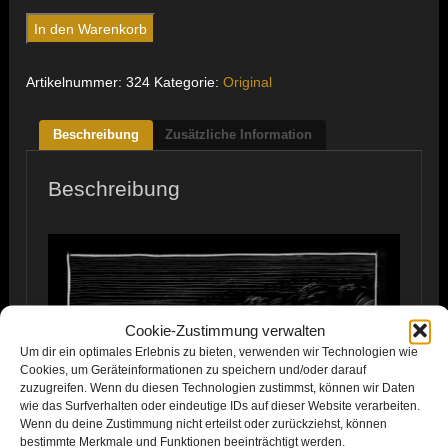
Kopenhagener
In den Warenkorb
Straße
3
Artikelnummer:
324
Kategorie:
Original
Menge
Beschreibung
Zusätzliche Information
Beschreibung
Cookie-Zustimmung verwalten
Um dir ein optimales Erlebnis zu bieten, verwenden wir Technologien wie
Cookies, um Geräteinformationen zu speichern und/oder darauf
zuzugreifen. Wenn du diesen Technologien zustimmst, können wir Daten
wie das Surfverhalten oder eindeutige IDs auf dieser Website verarbeiten.
Wenn du deine Zustimmung nicht erteilst oder zurückziehst, können
bestimmte Merkmale und Funktionen beeinträchtigt werden.