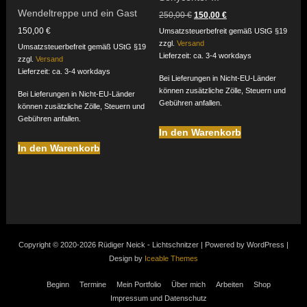
Wendeltreppe und ein Gast
Ursprünglicher
Aktueller
250,00
€
150,00
€
Preis
Preis
150,00
€
Umsatzsteuerbefreit gemäß UStG §19
war:
ist:
zzgl.
Versand
250,00 €
150,00 €.
Umsatzsteuerbefreit gemäß UStG §19
Lieferzeit: ca. 3-4 workdays
zzgl.
Versand
Lieferzeit: ca. 3-4 workdays
Bei Lieferungen in Nicht-EU-Länder
können zusätzliche Zölle, Steuern und
Bei Lieferungen in Nicht-EU-Länder
Gebühren anfallen.
können zusätzliche Zölle, Steuern und
Gebühren anfallen.
In den Warenkorb
In den Warenkorb
Copyright © 2020-2026 Rüdiger Neick - Lichtschnitzer | Powered by WordPress |
Design by
Iceable Themes
Beginn
Termine
Mein Portfolio
Über mich
Arbeiten
Shop
Impressum und Datenschutz