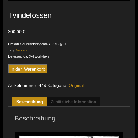
Tvindefossen
300,00
€
Umsatzsteuerbefreit gemäß UStG §19
zzgl.
Versand
Lieferzeit: ca. 3-4 workdays
Tvindefossen
In den Warenkorb
Menge
Artikelnummer:
449
Kategorie:
Original
Beschreibung
Zusätzliche Information
Beschreibung