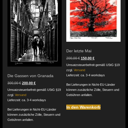
Der letzte Mai
Ursprünglicher
Aktueller
200,00
€
150,00
€
Preis
Preis
Umsatzsteuerbefreit gemäß UStG §19
war:
ist:
zzgl.
Versand
200,00 €
150,00 €.
Die Gassen von Granada
Lieferzeit: ca. 3-4 workdays
Ursprünglicher
Aktueller
300,00
€
200,00
€
Bei Lieferungen in Nicht-EU-Länder
Preis
Preis
Umsatzsteuerbefreit gemäß UStG §19
können zusätzliche Zölle, Steuern und
war:
ist:
zzgl.
Versand
Gebühren anfallen.
300,00 €
200,00 €.
Lieferzeit: ca. 3-4 workdays
In den Warenkorb
Bei Lieferungen in Nicht-EU-Länder
können zusätzliche Zölle, Steuern und
Gebühren anfallen.