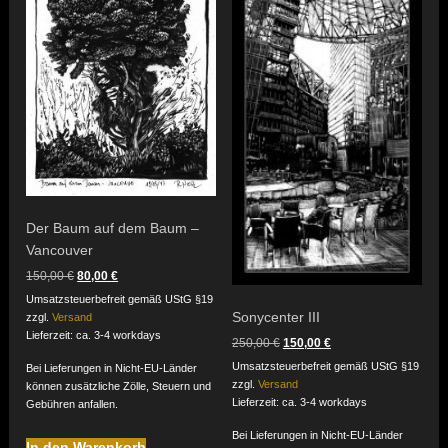
Der Baum auf dem Baum –
Vancouver
Ursprünglicher
Aktueller
150,00
€
80,00
€
Preis
Preis
Umsatzsteuerbefreit gemäß UStG §19
war:
ist:
Sonycenter III
zzgl.
Versand
150,00 €
80,00 €.
Lieferzeit: ca. 3-4 workdays
Ursprünglicher
Aktueller
250,00
€
150,00
€
Preis
Preis
Umsatzsteuerbefreit gemäß UStG §19
Bei Lieferungen in Nicht-EU-Länder
war:
ist:
zzgl.
Versand
können zusätzliche Zölle, Steuern und
250,00 €
150,00 €.
Lieferzeit: ca. 3-4 workdays
Gebühren anfallen.
Bei Lieferungen in Nicht-EU-Länder
In den Warenkorb