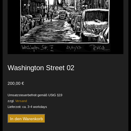
Washington Street 02
200,00
€
Umsatzsteuerbefreit gemäß UStG §19
zzgl.
Versand
Lieferzeit: ca. 3-4 workdays
Washington
In den Warenkorb
Street
02