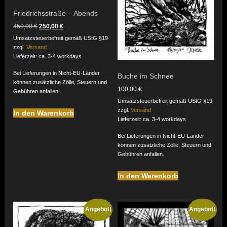
Friedrichsstraße – Abends
Ursprünglicher
Aktueller
450,00
€
250,00
€
Preis
Preis
Umsatzsteuerbefreit gemäß UStG §19
war:
ist:
zzgl.
Versand
450,00 €
250,00 €.
Lieferzeit: ca. 3-4 workdays
Bei Lieferungen in Nicht-EU-Länder
Buche im Schnee
können zusätzliche Zölle, Steuern und
100,00
€
Gebühren anfallen.
Umsatzsteuerbefreit gemäß UStG §19
zzgl.
Versand
In den Warenkorb
Lieferzeit: ca. 3-4 workdays
Bei Lieferungen in Nicht-EU-Länder
können zusätzliche Zölle, Steuern und
Gebühren anfallen.
In den Warenkorb
Angebot!
Angebot!