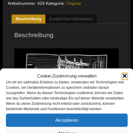
Artikelnummer:
424
Kategorie:
Original
Menge
Beschreibung
Zusätzliche Information
Beschreibung
Cookie-Zustimmung verwalten
Um dir ein optimales Erlebnis zu bieten, verwenden wir Technologien wie
Cookies, um Geräteinformationen zu speichern und/oder darauf
zuzugreifen. Wenn du diesen Technologien zustimmst, können wir Daten
wie das Surfverhalten oder eindeutige IDs auf dieser Website verarbeiten.
Wenn du deine Zustimmung nicht erteilst oder zurückziehst, können
bestimmte Merkmale und Funktionen beeinträchtigt werden.
Akzeptieren