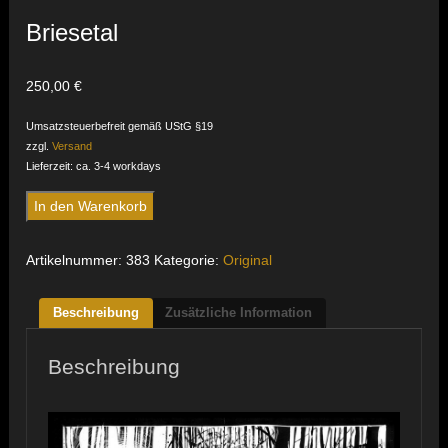
Briesetal
250,00
€
Umsatzsteuerbefreit gemäß UStG §19
zzgl.
Versand
Lieferzeit: ca. 3-4 workdays
Briesetal
In den Warenkorb
Menge
Artikelnummer:
383
Kategorie:
Original
Beschreibung
Zusätzliche Information
Beschreibung