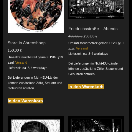
Friedrichsstraße – Abends
Ursprünglicher
Aktueller
450,00
€
250,00
€
Preis
Preis
Stare in Ahrenshoop
Umsatzsteuerbefreit gemäß UStG §19
war:
ist:
zzgl.
Versand
450,00 €
250,00 €.
150,00
€
Lieferzeit: ca. 3-4 workdays
Umsatzsteuerbefreit gemäß UStG §19
zzgl.
Versand
Bei Lieferungen in Nicht-EU-Länder
Lieferzeit: ca. 3-4 workdays
können zusätzliche Zölle, Steuern und
Gebühren anfallen.
Bei Lieferungen in Nicht-EU-Länder
können zusätzliche Zölle, Steuern und
In den Warenkorb
Gebühren anfallen.
In den Warenkorb