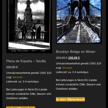
Brooklyn Bridge im Winter
Ursprünglicher
Aktueller
250,00
€
100,00
€
Plaza de España – Sevilla
Preis
Preis
Umsatzsteuerbefreit gemäß UStG §19
war:
ist:
200,00
€
zzgl.
Versand
250,00 €
100,00 €.
Lieferzeit: ca. 3-4 workdays
Umsatzsteuerbefreit gemäß UStG §19
zzgl.
Versand
Bei Lieferungen in Nicht-EU-Länder
Lieferzeit: ca. 3-4 workdays
können zusätzliche Zölle, Steuern und
Gebühren anfallen.
Bei Lieferungen in Nicht-EU-Länder
können zusätzliche Zölle, Steuern und
Gebühren anfallen.
In den Warenkorb