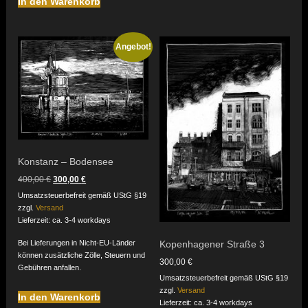
In den Warenkorb
Angebot!
Konstanz – Bodensee
Ursprünglicher
Aktueller
400,00
€
300,00
€
Preis
Preis
Umsatzsteuerbefreit gemäß UStG §19
war:
ist:
zzgl.
Versand
400,00 €
300,00 €.
Lieferzeit: ca. 3-4 workdays
Bei Lieferungen in Nicht-EU-Länder
Kopenhagener Straße 3
können zusätzliche Zölle, Steuern und
300,00
€
Gebühren anfallen.
Umsatzsteuerbefreit gemäß UStG §19
zzgl.
Versand
In den Warenkorb
Lieferzeit: ca. 3-4 workdays