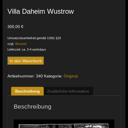
Villa Daheim Wustrow
300,00
€
Umsatzsteuerbefreit gemäß UStG §19
zzgl.
Versand
Lieferzeit: ca. 3-4 workdays
Villa
In den Warenkorb
Daheim
Wustrow
Artikelnummer:
340
Kategorie:
Original
Menge
Beschreibung
Zusätzliche Information
Beschreibung