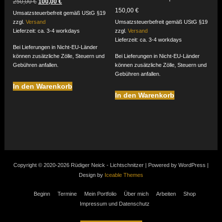
Ursprünglicher
Aktueller
250,00
€
100,00
€
Preis
Preis
150,00
€
Umsatzsteuerbefreit gemäß UStG §19
war:
ist:
zzgl.
Versand
Umsatzsteuerbefreit gemäß UStG §19
250,00 €
100,00 €.
Lieferzeit: ca. 3-4 workdays
zzgl.
Versand
Lieferzeit: ca. 3-4 workdays
Bei Lieferungen in Nicht-EU-Länder
können zusätzliche Zölle, Steuern und
Bei Lieferungen in Nicht-EU-Länder
Gebühren anfallen.
können zusätzliche Zölle, Steuern und
Gebühren anfallen.
In den Warenkorb
In den Warenkorb
Copyright © 2020-2026 Rüdiger Neick - Lichtschnitzer | Powered by WordPress |
Design by
Iceable Themes
Beginn
Termine
Mein Portfolio
Über mich
Arbeiten
Shop
Impressum und Datenschutz