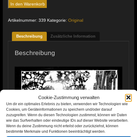
Gneiststraße
In den Warenkorb
Menge
Artikelnummer:
339
Kategorie:
Original
Beschreibung
Zusätzliche Information
Beschreibung
Cookie-Zustimmung verwalten
Um dir ein optimales Erlebnis zu bieten, verwenden wir Technologien wie
Cookies, um Geräteinformationen zu speichern und/oder darauf
zuzugreifen. Wenn du diesen Technologien zustimmst, können wir Daten
wie das Surfverhalten oder eindeutige IDs auf dieser Website verarbeiten.
Wenn du deine Zustimmung nicht erteilst oder zurückziehst, können
bestimmte Merkmale und Funktionen beeinträchtigt werden.