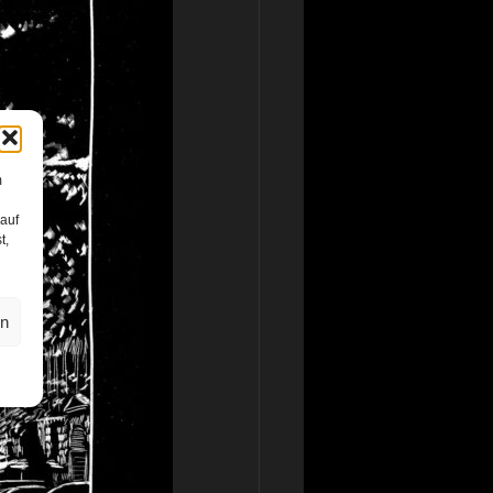
m
 auf
t,
en