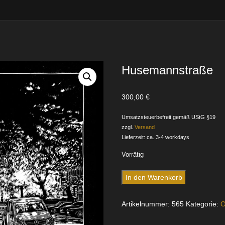
Husemannstraße
300,00
€
Umsatzsteuerbefreit gemäß UStG §19
zzgl.
Versand
Lieferzeit: ca. 3-4 workdays
Vorrätig
Husemannstraße
In den Warenkorb
Menge
Artikelnummer:
565
Kategorie:
O