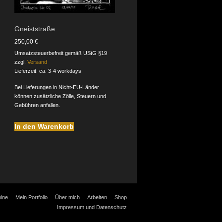
Gneiststraße
250,00
€
Umsatzsteuerbefreit gemäß UStG §19
zzgl.
Versand
Lieferzeit: ca. 3-4 workdays
Bei Lieferungen in Nicht-EU-Länder
können zusätzliche Zölle, Steuern und
Gebühren anfallen.
In den Warenkorb
ine
Mein Portfolio
Über mich
Arbeiten
Shop
Impressum und Datenschutz