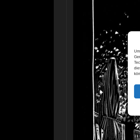
Um 
Ger
Tec
die
kön