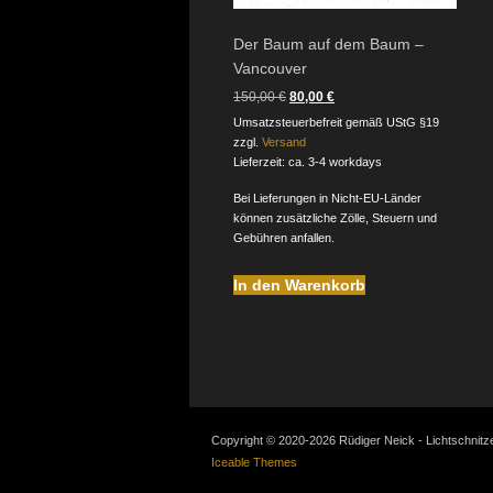
Der Baum auf dem Baum –
Vancouver
Ursprünglicher
Aktueller
150,00
€
80,00
€
Preis
Preis
Umsatzsteuerbefreit gemäß UStG §19
war:
ist:
zzgl.
Versand
150,00 €
80,00 €.
Lieferzeit: ca. 3-4 workdays
Bei Lieferungen in Nicht-EU-Länder
können zusätzliche Zölle, Steuern und
Gebühren anfallen.
In den Warenkorb
Copyright © 2020-2026 Rüdiger Neick - Lichtschnit
Iceable Themes