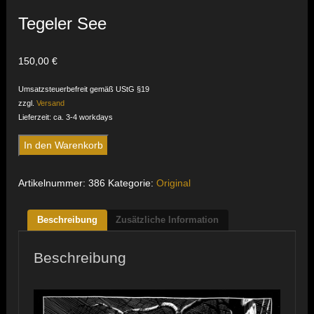
Tegeler See
150,00
€
Umsatzsteuerbefreit gemäß UStG §19
zzgl.
Versand
Lieferzeit: ca. 3-4 workdays
Tegeler
In den Warenkorb
See
Menge
Artikelnummer:
386
Kategorie:
Original
Beschreibung
Zusätzliche Information
Beschreibung