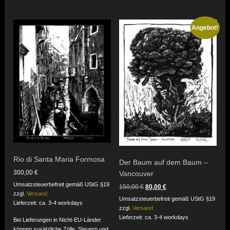
Angebot!
Rio di Santa Maria Formosa
Der Baum auf dem Baum –
300,00
€
Vancouver
Umsatzsteuerbefreit gemäß UStG §19
Ursprünglicher
Aktueller
150,00
€
80,00
€
zzgl.
Versand
Preis
Preis
Umsatzsteuerbefreit gemäß UStG §19
war:
ist:
Lieferzeit: ca. 3-4 workdays
zzgl.
Versand
150,00 €
80,00 €.
Lieferzeit: ca. 3-4 workdays
Bei Lieferungen in Nicht-EU-Länder
können zusätzliche Zölle, Steuern und